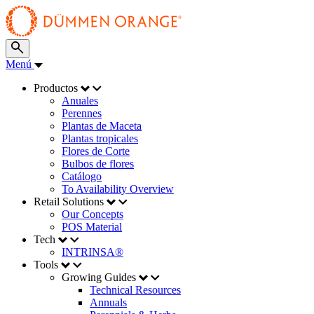
Menú
Productos
Anuales
Perennes
Plantas de Maceta
Plantas tropicales
Flores de Corte
Bulbos de flores
Catálogo
To Availability Overview
Retail Solutions
Our Concepts
POS Material
Tech
INTRINSA®
Tools
Growing Guides
Technical Resources
Annuals