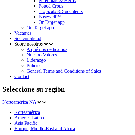
Perennials & Herbs
Potted Crops
Tropicals & Succulents
Basewell™
OnTarget app
On Target app
Vacantes
Sostenibilidad
Sobre nosotros
A qué nos dedicamos
Nuestro Valores
Liderazgo
Policies
General Terms and Conditions of Sales
Contact
Seleccione su región
Norteamérica
NA
Norteamérica
América Latina
Asia Pacific
Europe, Middle-East and Africa