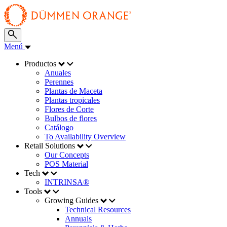
Menú
Productos
Anuales
Perennes
Plantas de Maceta
Plantas tropicales
Flores de Corte
Bulbos de flores
Catálogo
To Availability Overview
Retail Solutions
Our Concepts
POS Material
Tech
INTRINSA®
Tools
Growing Guides
Technical Resources
Annuals