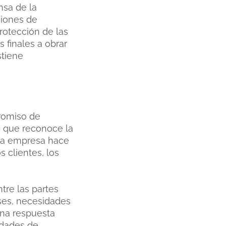
nsa de la
ciones de
protección de las
 finales a obrar
stiene
promiso de
o que reconoce la
 la empresa hace
s clientes, los
tre las partes
eses, necesidades
una respuesta
ridades de