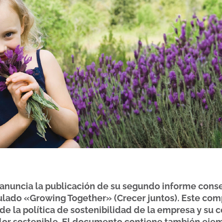
uncia la publicación de su segundo informe cons
tulado «Growing Together» (Crecer juntos). Este co
 de la política de sostenibilidad de la empresa y s
lor sostenible. El documento contiene también ejem