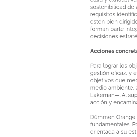
sostenibilidad de 
requisitos identi
estén bien dirigi
forman parte inte
decisiones estratég
Acciones concreta
Para lograr los o
gestión eficaz, y
objetivos que med
medio ambiente, 
Lakeman—. Al sup
acción y encamina
Dümmen Orange ha 
fundamentales. Po
orientada a su es