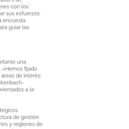
iones con los
ue sus esfuerzos
ta encuesta
ra guiar las
ortante una
2. «Hemos fijado
reas de interés:
ackenbach-
rientados a la
atégicos
ctura de gestión
ones y regiones de