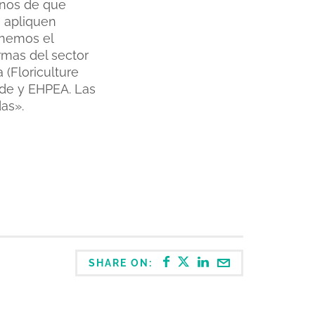
rnos de que
e apliquen
nemos el
rmas del sector
 (Floriculture
rade y EHPEA. Las
as».
SHARE ON: