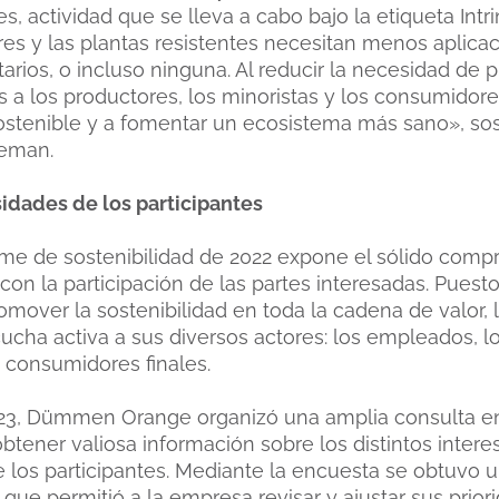
, actividad que se lleva a cabo bajo la etiqueta Intri
res y las plantas resistentes necesitan menos aplica
tarios, o incluso ninguna. Al reducir la necesidad de 
 a los productores, los minoristas y los consumidores
stenible y a fomentar un ecosistema más sano», so
eman.
idades de los participantes
rme de sostenibilidad de 2022 expone el sólido com
 la participación de las partes interesadas. Puest
omover la sostenibilidad en toda la cadena de valor,
ucha activa a sus diversos actores: los empleados, lo
 consumidores finales.
023, Dümmen Orange organizó una amplia consulta en
obtener valiosa información sobre los distintos inter
 los participantes. Mediante la encuesta se obtuvo 
 que permitió a la empresa revisar y ajustar sus prio