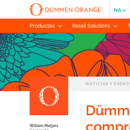
NA
Productos
Retail Solutions
NOTICIAS Y EVEN
Dümme
compr
Willem Meijers