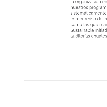
la organización m
nuestros programa
sistemáticament
compromiso de cum
como las que marca
Sustainable Initia
auditorías anuale