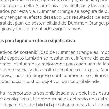
acuerdo con ella. Al armonizar las políticas y las acc
ficados por esta vía, Dümmen Orange se asegura de q
dos y tengan el efecto deseado. Los resultados de es
gral del plan de sostenibilidad de Dümmen Orange, pa
icas y facilitar resultados significativos.
s para lograr un efecto significativo
bjetivos de sostenibilidad de Dümmen Orange es imp
 este aspecto también se resalta en el informe de 202
imos, evaluamos y mejoramos para cada una de las á
aspecto social y desarrollo tecnológico —explica M
ervisar nuestro progreso continuamente, seguimos o
dos hacia nuestros objetivos de sostenibilidad».
incorporado la sostenibilidad a sus objetivos estr
r consiguiente, la empresa ha establecido una estru
trategia de sostenibilidad que abarca todas las funci