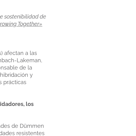
de sostenibilidad de
Growing Together»
) afectan a las
enbach-Lakeman,
nsable de la
hibridación y
s prácticas
.
idadores, los
ridades de Dümmen
edades resistentes