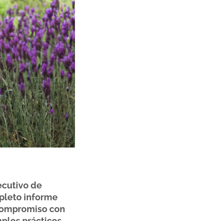
ecutivo de
mpleto informe
u compromiso con
plos prácticos