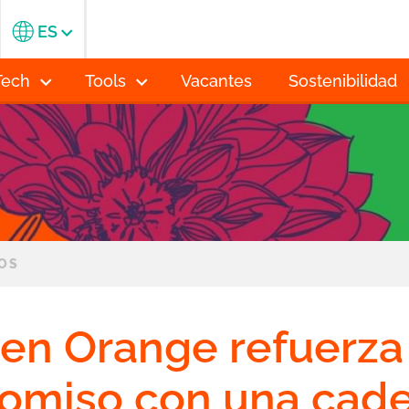
ES
Tech
Tools
Vacantes
Sostenibilidad
TOS
n Orange refuerza
omiso con una cad