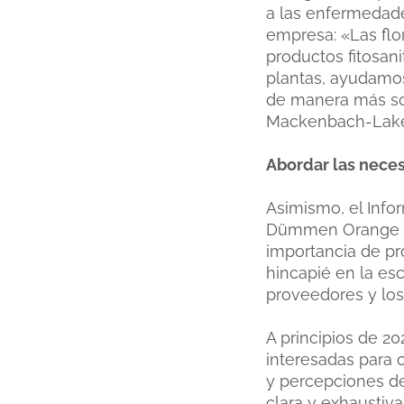
a las enfermedades
empresa: «Las flo
productos fitosani
plantas, ayudamos
de manera más so
Mackenbach-Lak
Abordar las neces
Asimismo, el Info
Dümmen Orange con
importancia de pr
hincapié en la esc
proveedores y los
A principios de 2
interesadas para 
y percepciones de
clara y exhaustiva