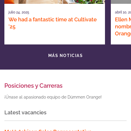
julio 24, 2025
abril 10, 
We had a fantastic time at Cultivate
Ellen
’25
nombr
Orang
MÁS NOTICIAS
Posiciones y Carreras
¡Únase al apasionado equipo de Dümmen Orange!
Latest vacancies