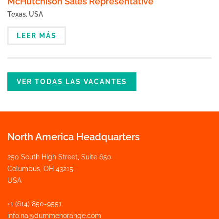
McHutchison Sales Representative
Texas, USA
LEER MÁS
VER TODAS LAS VACANTES
North America Headquarters
250 South High Street, Suite 650
Columbus, OH 43215
USA
+1 (614) 850-9551
info.na@dummenorange.com